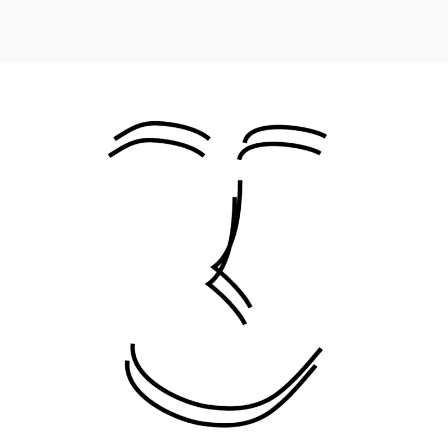
Page 1 of 5
1
2
3
4
5